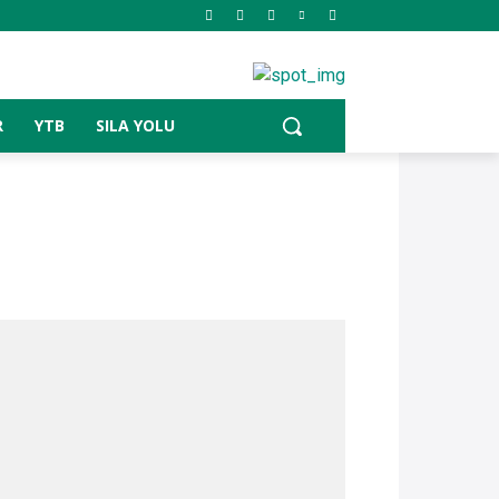
R
YTB
SILA YOLU