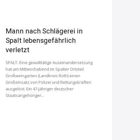
Mann nach Schlägerei in
Spalt lebensgefährlich
verletzt
SPALT- Eine gewalttätige Auseinandersetzung
hat am Mittwochabend im Spalter Ortsteil
Großweingarten (Landkreis Roth) einen
Großeinsatz von Polizei und Rettungskräften
ausgelöst. Ein 47-jähriger deutscher
Staatsangehöriger...