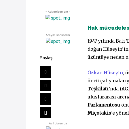
- Advertisement -
Hak mücadele
Arayım konuşalım
1947 yılında Batı
doğan Hüseyin’in 
üzüntüye neden o
Paylaş
Özkan Hüseyin
, 
öncü çalışmalarıy
Teşkilatı
’nda (AG
uluslararası arena
Parlamentosu
önü
Miçotakis
’e yöne
Acil durumda