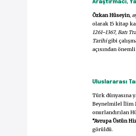
Araştırmacı, Ya
Özkan Hüseyin
, 
olarak 15 kitap k
1261–1367
,
Batı Tra
Tarihi
gibi çalışma
açısından önemli 
Uluslararası Ta
Türk dünyasına ya
Beynelmilel İlim 
onurlandırılan Hü
“Avrupa Üstün Hi
görüldü.