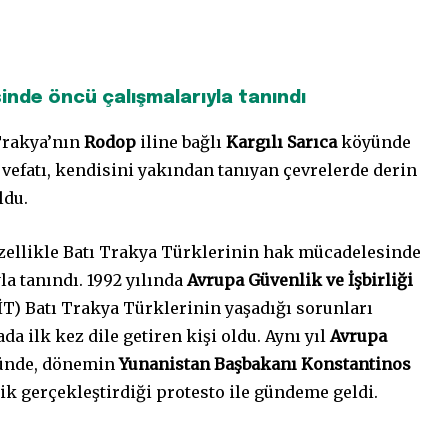
sinde
öncü çalışmalarıyla tanındı
 Trakya’nın
Rodop
iline bağlı
Kargılı Sarıca
köyünde
vefatı, kendisini yakından tanıyan çevrelerde derin
ldu.
özellikle Batı Trakya Türklerinin hak mücadelesinde
la tanındı. 1992 yılında
Avrupa Güvenlik ve İşbirliği
İT) Batı Trakya Türklerinin yaşadığı sorunları
da ilk kez dile getiren kişi oldu. Aynı yıl
Avrupa
nde, dönemin
Yunanistan Başbakanı Konstantinos
lik gerçekleştirdiği protesto ile gündeme geldi.