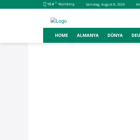
C
Samstag, August 8, 2026
A
15.4
Nürnberg
HOME
ALMANYA
DÜNYA
DE