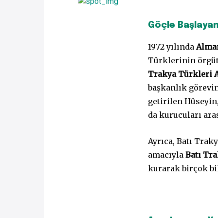
Göçle Başlaya
1972 yılında
Alma
Türklerinin örgüt
Trakya Türkleri A
başkanlık görevin
getirilen Hüseyi
da kurucuları aras
Ayrıca, Batı Trak
amacıyla
Batı Tr
kurarak birçok bi