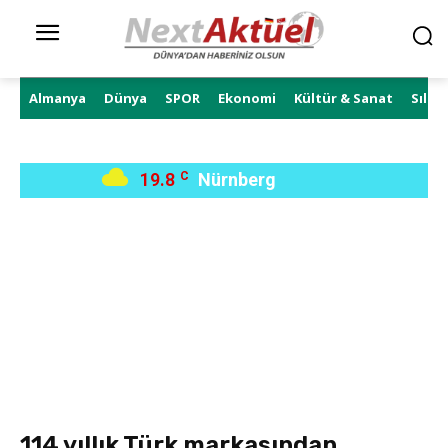
Almanya
Dünya
SPOR
Ekonomi
Kültür & Sanat
Sıla 
19.8
C
Nürnberg
114 yıllık Türk markasından