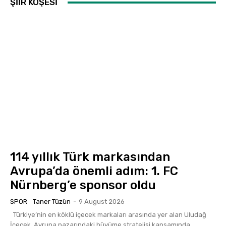
ŞİİR KÖŞESİ
114 yıllık Türk markasından
Avrupa’da önemli adım: 1. FC
Nürnberg’e sponsor oldu
SPOR
Taner Tüzün
-
9 August 2026
Türkiye’nin en köklü içecek markaları arasında yer alan Uludağ
İçecek, Avrupa pazarındaki büyüme stratejisi kapsamında