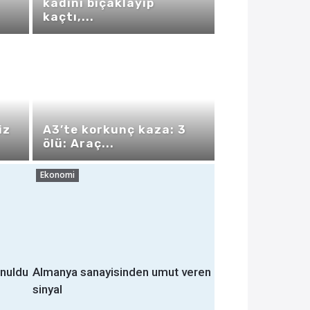
kadını bıçaklayıp
kaçtı,...
iz
A3’te korkunç kaza: 3
ölü: Araç...
Ekonomi
onuldu
Almanya sanayisinden umut veren
sinyal