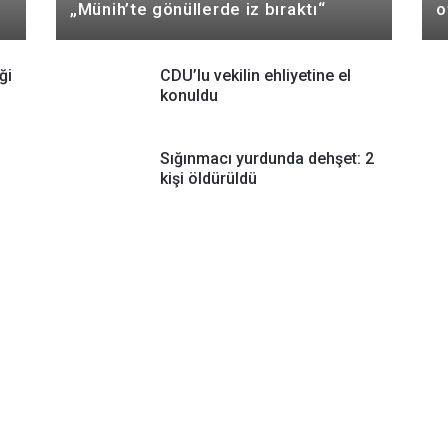
„Münih’te gönüllerde iz bıraktı“
o
ği
CDU’lu vekilin ehliyetine el
konuldu
Sığınmacı yurdunda dehşet: 2
kişi öldürüldü