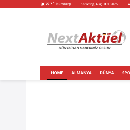
C
Samstag, August 8, 2026
A
27.7
Nürnberg
HOME
ALMANYA
DÜNYA
SP