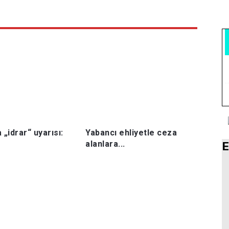
 „idrar“ uyarısı:
Yabancı ehliyetle ceza
alanlara...
E