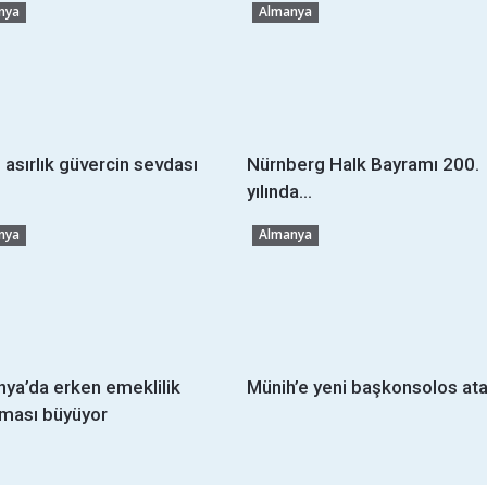
nya
Almanya
 asırlık güvercin sevdası
Nürnberg Halk Bayramı 200.
yılında...
nya
Almanya
ya’da erken emeklilik
Münih’e yeni başkonsolos ata
şması büyüyor