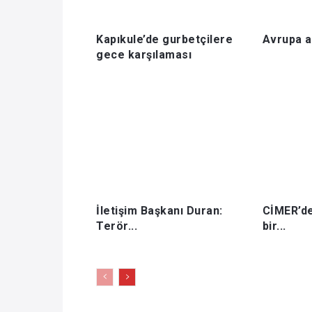
Kapıkule’de gurbetçilere
Avrupa al
gece karşılaması
İletişim Başkanı Duran:
CİMER’de
Terör...
bir...