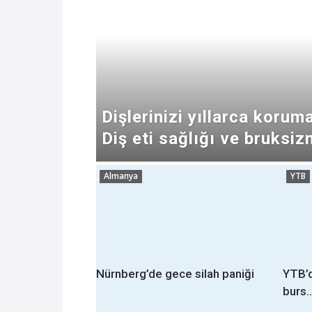
Dişlerinizi yıllarca koruma
Diş eti sağlığı ve bruksiz
Almanya
YTB
Nürnberg’de gece silah paniği
YTB’d
burs..