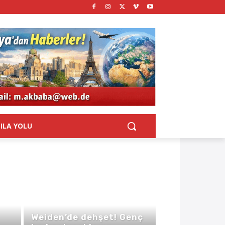
SILA YOLU
Weiden’de dehşet! Genç