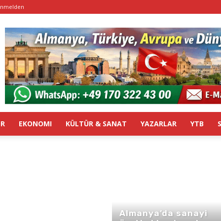
nmelden
OR
EKONOMI
KÜLTÜR & SANAT
YAZARLAR
YTB
Almanya’da sanayi