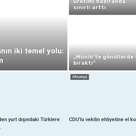
üretimi haziranda
sınırlı arttı
nın iki temel yolu:
„Münih’te gönüllerde 
m
bıraktı“
Almanya
en yurt dışındaki Türklere
CDU’lu vekilin ehliyetine el k
.