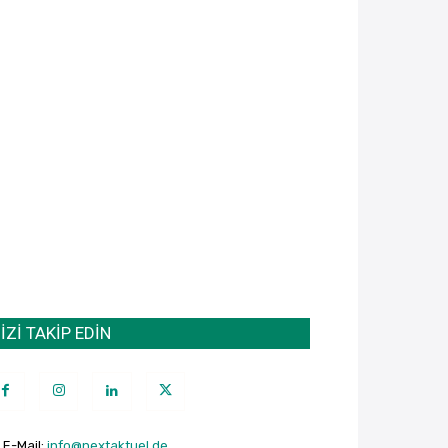
İZİ TAKİP EDİN
E-Mail:
info@nextaktuel.de