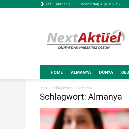
C
Donnerstag, August 6, 2026
22.3
Nürnberg
HOME
ALMANYA
DÜNYA
DE
Start
Schlagworte
Almanya
Schlagwort: Almanya