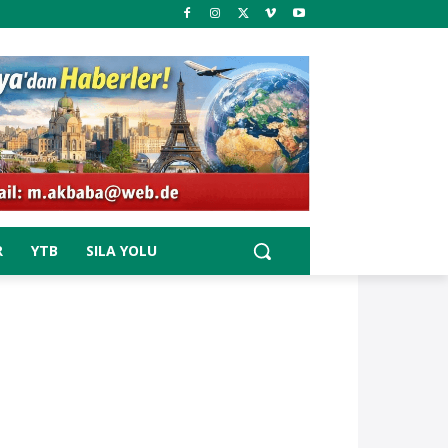
R
YTB
SILA YOLU