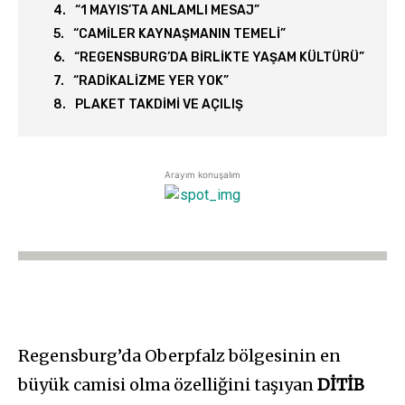
“1 MAYIS’TA ANLAMLI MESAJ”
“CAMİLER KAYNAŞMANIN TEMELİ”
“REGENSBURG’DA BİRLİKTE YAŞAM KÜLTÜRÜ”
“RADİKALİZME YER YOK”
PLAKET TAKDİMİ VE AÇILIŞ
Arayım konuşalım
Regensburg’da Oberpfalz bölgesinin en
büyük camisi olma özelliğini taşıyan
DİTİB