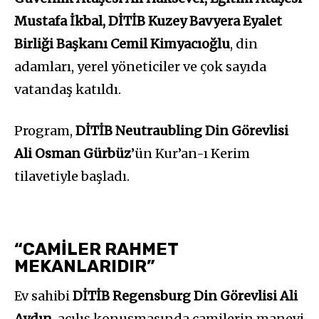
Mustafa İkbal, DİTİB Kuzey Bavyera Eyalet
Birliği Başkanı Cemil Kimyacıoğlu
, din
adamları, yerel yöneticiler ve çok sayıda
vatandaş katıldı.
Program,
DİTİB Neutraubling Din Görevlisi
Ali Osman Gürbüz
’ün Kur’an-ı Kerim
tilavetiyle başladı.
“CAMİLER RAHMET
MEKANLARIDIR”
Ev sahibi
DİTİB Regensburg Din Görevlisi Ali
Aydın
, açılış konuşmasında camilerin manevi