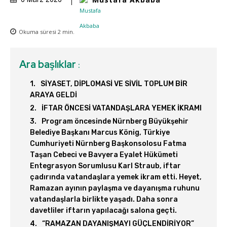
6 März 2026
Okuma süresi
2
min.
Ara başlıklar
:
SİYASET, DİPLOMASİ VE SİVİL TOPLUM BİR
ARAYA GELDİ
İFTAR ÖNCESİ VATANDAŞLARA YEMEK İKRAMI
Program öncesinde Nürnberg Büyükşehir
Belediye Başkanı Marcus König, Türkiye
Cumhuriyeti Nürnberg Başkonsolosu Fatma
Taşan Cebeci ve Bavyera Eyalet Hükümeti
Entegrasyon Sorumlusu Karl Straub, iftar
çadırında vatandaşlara yemek ikram etti. Heyet,
Ramazan ayının paylaşma ve dayanışma ruhunu
vatandaşlarla birlikte yaşadı. Daha sonra
davetliler iftarın yapılacağı salona geçti.
“RAMAZAN DAYANIŞMAYI GÜÇLENDİRİYOR”