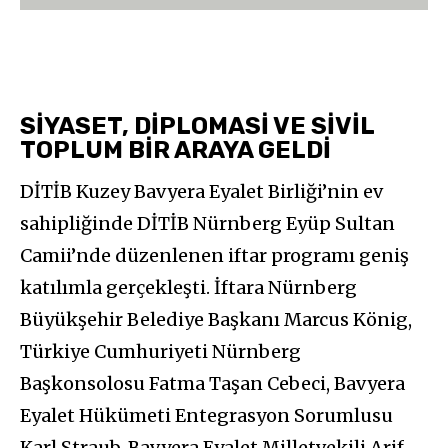
SİYASET, DİPLOMASİ VE SİVİL
TOPLUM BİR ARAYA GELDİ
DİTİB Kuzey Bavyera Eyalet Birliği’nin ev
sahipliğinde DİTİB Nürnberg Eyüp Sultan
Camii’nde düzenlenen iftar programı geniş
katılımla gerçekleşti. İftara Nürnberg
Büyükşehir Belediye Başkanı Marcus König,
Türkiye Cumhuriyeti Nürnberg
Başkonsolosu Fatma Taşan Cebeci, Bavyera
Eyalet Hükümeti Entegrasyon Sorumlusu
Karl Straub, Bavyera Eyalet Milletvekili Arif