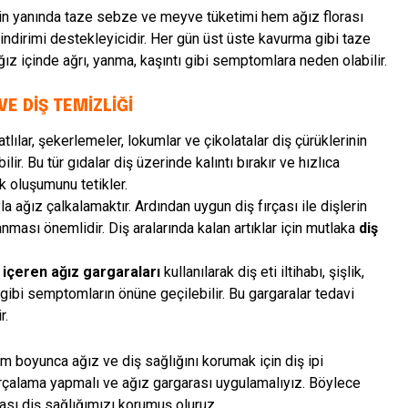
in yanında taze sebze ve meyve tüketimi hem ağız florası
indirimi destekleyicidir. Her gün üst üste kavurma gibi taze
ağız içinde ağrı, yanma, kaşıntı gibi semptomlara neden olabilir.
VE DİŞ TEMİZLİĞİ
tlılar, şekerlemeler, lokumlar ve çikolatalar diş çürüklerinin
ir. Bu tür gıdalar diş üzerinde kalıntı bırakır ve hızlıca
 oluşumunu tetikler.
a ağız çalkalamaktır. Ardından uygun diş fırçası ile dişlerin
anması önemlidir. Diş aralarında kalan artıklar için mutlaka
diş
 içeren ağız gargaraları
kullanılarak diş eti iltihabı, şişlik,
gibi semptomların önüne geçilebilir. Bu gargaralar tedavi
r.
 boyunca ağız ve diş sağlığını korumak için diş ipi
fırçalama yapmalı ve ağız gargarası uygulamalıyız. Böylece
sı diş sağlığımızı korumuş oluruz.