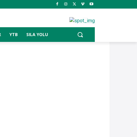
R
YTB
SILA YOLU