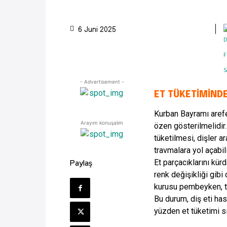
6 Juni 2025
- Advertisement -
ET TÜKETİMİND
Kurban Bayramı arefe
Arayım konuşalım
özen gösterilmelidir
tüketilmesi, dişler a
travmalara yol açabili
Et parçacıklarını kür
Paylaş
renk değişikliği gibi 
kurusu pembeyken, tr
Bu durum, diş eti has
yüzden et tüketimi s