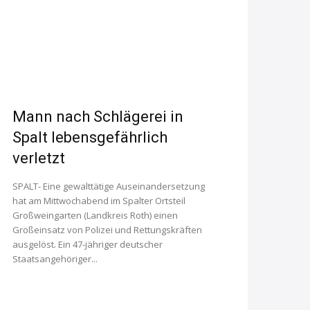
Mann nach Schlägerei in
Spalt lebensgefährlich
verletzt
SPALT- Eine gewalttätige Auseinandersetzung
hat am Mittwochabend im Spalter Ortsteil
Großweingarten (Landkreis Roth) einen
Großeinsatz von Polizei und Rettungskräften
ausgelöst. Ein 47-jähriger deutscher
Staatsangehöriger...