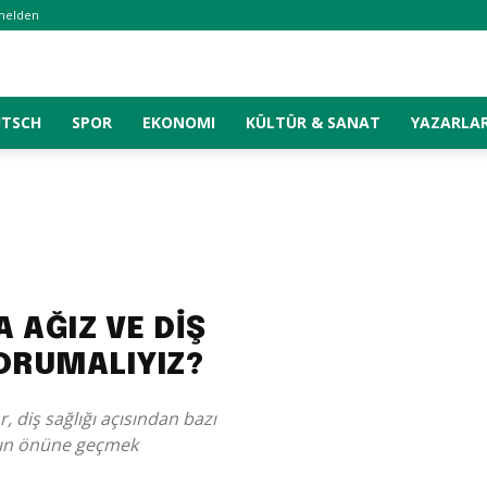
melden
UTSCH
SPOR
EKONOMI
KÜLTÜR & SANAT
YAZARLA
 AĞIZ VE DİŞ
KORUMALIYIZ?
r, diş sağlığı açısından bazı
arın önüne geçmek