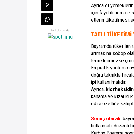
Ayrıca et yemeklerin
için faydalı hem de s
etlerin tüketilmesi, 
Acil durumda
TATLI TÜKETİMİ 
Bayramda tüketilen ta
artmasına sebep olabil
temizlenmezse çürük
En pratik yöntem suyl
doğru teknikle fırçal
ipi
kullanılmalıdır.
Ayrıca,
klorheksidin
kanama ve kızarıklık 
edici özelliğe sahipti
Sonuç olarak
;
bayram
kullanmalı, düzenli 
Kurban Bayramı sonra