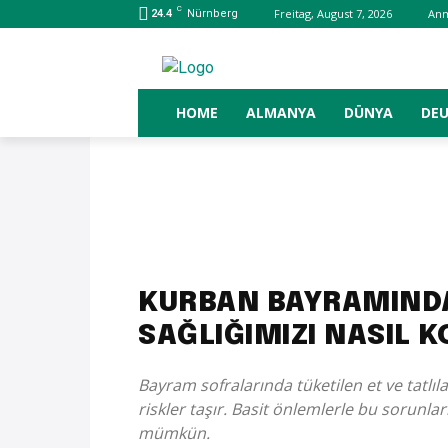
C
Freitag, August 7, 2026
An
24.4
Nürnberg
HOME
ALMANYA
DÜNYA
DE
KURBAN BAYRAMINDA
SAĞLIĞIMIZI NASIL 
Bayram sofralarında tüketilen et ve tatlıla
riskler taşır. Basit önlemlerle bu sorunl
mümkün.