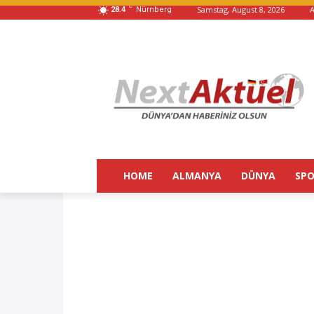
C
Samstag, August 8, 2026
28.4
Nürnberg
HOME
ALMANYA
DÜNYA
SP