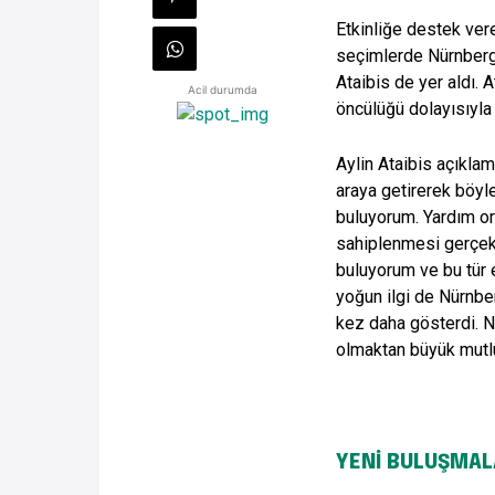
Etkinliğe destek ver
seçimlerde Nürnberg 
Ataibis de yer aldı. 
Acil durumda
öncülüğü dolayısıyla D
Aylin Ataibis açıklam
araya getirerek böyl
buluyorum. Yardım o
sahiplenmesi gerçekt
buluyorum ve bu tür 
yoğun ilgi de Nürnbe
kez daha gösterdi. Nü
olmaktan büyük mutl
YENİ BULUŞMAL