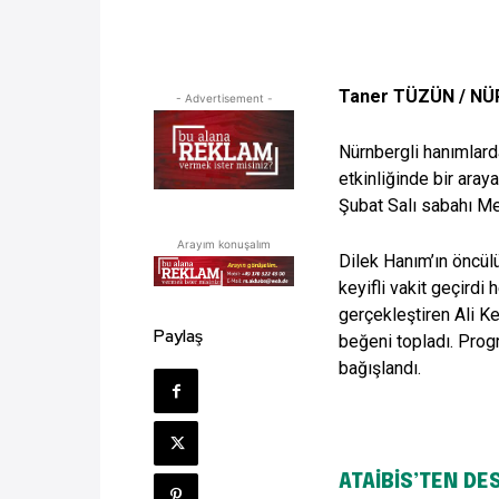
Taner TÜZÜN / N
- Advertisement -
Nürnbergli hanımlard
etkinliğinde bir aray
Şubat Salı sabahı Me
Arayım konuşalım
Dilek Hanım’ın öncül
keyifli vakit geçirdi
gerçekleştiren Ali Ke
Paylaş
beğeni topladı. Prog
bağışlandı.
ATAİBİS’TEN DE