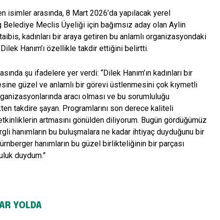
en isimler arasında, 8 Mart 2026’da yapılacak yerel
Belediye Meclis Üyeliği için bağımsız aday olan Aylin
Ataibis, kadınları bir araya getiren bu anlamlı organizasyondaki
ilek Hanım’ı özellikle takdir ettiğini belirtti.
asında şu ifadelere yer verdi: “Dilek Hanım’ın kadınları bir
esine güzel ve anlamlı bir görevi üstlenmesini çok kıymetli
rganizasyonlarında aracı olması ve bu sorumluluğu
en takdire şayan. Programlarını son derece kaliteli
etkinliklerin artmasını gönülden diliyorum. Bugün gördüğümüz
rgli hanımların bu buluşmalara ne kadar ihtiyaç duyduğunu bir
rnberger hanımların bu güzel birlikteliğinin bir parçası
uluk duydum.”
AR YOLDA