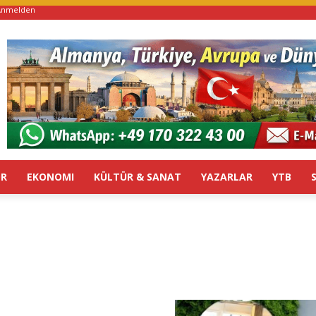
Anmelden
OR
EKONOMI
KÜLTÜR & SANAT
YAZARLAR
YTB