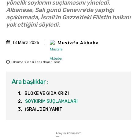
yönelik soykırım suçlamasını yineledi.
Albanese, Salı günü Cenevre'de yaptığı
açıklamada, İsrail'in Gazze'deki Filistin halkını
yok ettiğini söyledi.
Mustafa Akbaba
13 März 2025
Okuma süresi
Less than 1
min.
Ara başlıklar
:
BLOKE VE GIDA KRİZİ
SOYKIRIM SUÇLAMALARI
İSRAİL’DEN YANIT
Arayım konuşalım