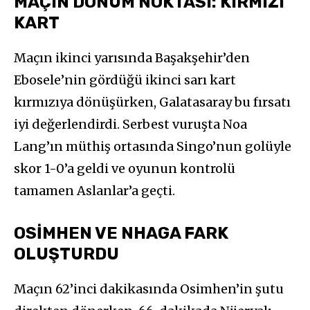
MAÇIN DÖNÜM NOKTASI: KIRMIZI
KART
Maçın ikinci yarısında Başakşehir’den
Ebosele’nin gördüğü ikinci sarı kart
kırmızıya dönüşürken, Galatasaray bu fırsatı
iyi değerlendirdi. Serbest vuruşta Noa
Lang’ın müthiş ortasında Singo’nun golüyle
skor 1-0’a geldi ve oyunun kontrolü
tamamen Aslanlar’a geçti.
OSİMHEN VE NHAGA FARK
OLUŞTURDU
Maçın 62’inci dakikasında Osimhen’in şutu