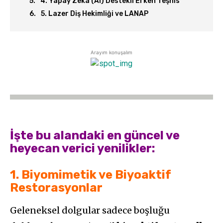
4. Yapay Zeka (AI) Destekli Erken Teşhis
5. Lazer Diş Hekimliği ve LANAP
Arayım konuşalım
İşte bu alandaki en güncel ve
heyecan verici yenilikler:
1. Biyomimetik ve Biyoaktif
Restorasyonlar
Geleneksel dolgular sadece boşluğu