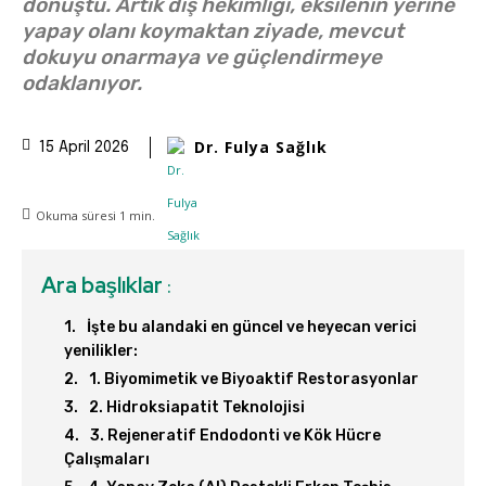
dönüştü. Artık diş hekimliği, eksilenin yerine
yapay olanı koymaktan ziyade, mevcut
dokuyu onarmaya ve güçlendirmeye
odaklanıyor.
Dr. Fulya Sağlık
15 April 2026
Okuma süresi
1
min.
Ara başlıklar
:
İşte bu alandaki en güncel ve heyecan verici
yenilikler:
1. Biyomimetik ve Biyoaktif Restorasyonlar
2. Hidroksiapatit Teknolojisi
3. Rejeneratif Endodonti ve Kök Hücre
Çalışmaları