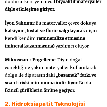
doldururken, yeni nesil
biyoaktif materyaller
dişle etkileşime giriyor.
İyon Salınımı:
Bu materyaller çevre dokuya
kalsiyum, fosfat ve florür salgılayarak
dişin
kendi kendini
remineralize etmesine
(mineral kazanmasına)
yardımcı oluyor.
Mikrosızıntı Engelleme:
Dişin doğal
esnekliğine yakın materyaller kullanılarak,
dolgu ile diş arasındaki
„basamak“ farkı ve
sızıntı riski minimuma indiriliyor.
Bu da
ikincil çürüklerin önüne geçiyor.
2. Hidroksiapatit Teknolojisi