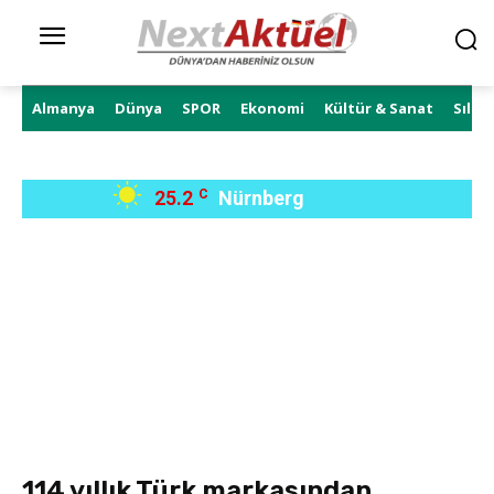
Almanya
Dünya
SPOR
Ekonomi
Kültür & Sanat
Sıla 
25.2
C
Nürnberg
114 yıllık Türk markasından