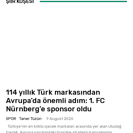
ŞİİR KÖŞESİ
114 yıllık Türk markasından
Avrupa’da önemli adım: 1. FC
Nürnberg’e sponsor oldu
SPOR
Taner Tüzün
-
9 August 2026
Türkiye’nin en köklü içecek markaları arasında yer alan Uludağ
İçecek, Avrupa pazarındaki büyüme stratejisi kapsamında