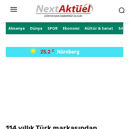
Almanya
Dünya
SPOR
Ekonomi
Kültür & Sanat
Sıla 
25.2
C
Nürnberg
114 yıllık Türk markasından