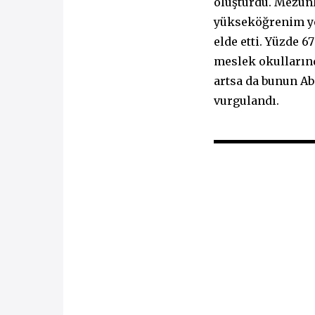
oluşturdu. Mezunl
yükseköğrenim yet
elde etti. Yüzde 6
meslek okulların
artsa da bunun Ab
vurgulandı.