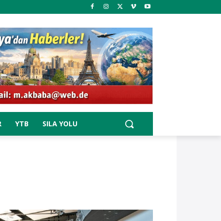
R
YTB
SILA YOLU