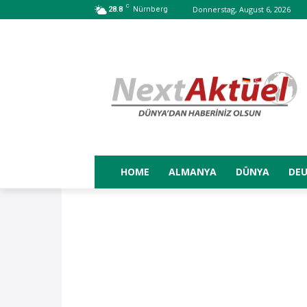
C
Donnerstag, August 6, 2026
28.8
Nürnberg
HOME
ALMANYA
DÜNYA
DE