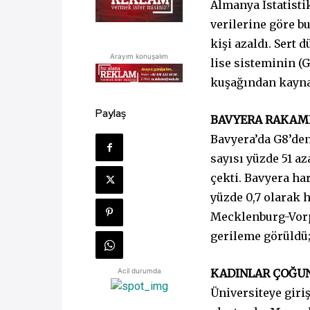
Almanya İstatistik
verilerine göre bu
kişi azaldı. Ser
Arayım konuşalım
lise sisteminin (
kuşağından kayna
Paylaş
BAVYERA RAKAML
Bavyera’da G8’den
sayısı yüzde 51 az
çekti. Bavyera h
yüzde 0,7 olarak 
Mecklenburg-Vorp
gerileme görüldü;
KADINLAR ÇOĞUN
Acil durumda
Üniversiteye giri