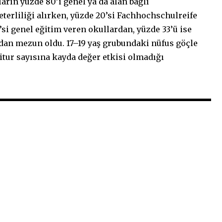
arın yüzde 80’i genel ya da alan bağlı
erliliği alırken, yüzde 20’si Fachhochschulreife
7’si genel eğitim veren okullardan, yüzde 33’ü ise
dan mezun oldu. 17–19 yaş grubundaki nüfus göçle
itur sayısına kayda değer etkisi olmadığı