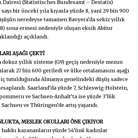
 Dairesi (
Statistisches Bundesamt –
Destatis)
 sayı bir önceki yıla kıyasla yüzde 8, yani 29 bin 900
t düşüşün neredeyse tamamen
Bavyera
’da sekiz yıllık
G8) sona ermesi nedeniyle oluşan eksik Abitur
klandığı açıklandı.
ARI AŞAĞI ÇEKTİ
 dokuz yıllık sisteme (G9) geçiş nedeniyle mezun
alarak 27 bin 600 geriledi ve ülke ortalamasını aşağı
ariç tutulduğunda Almanya genelindeki düşüş sadece
hesaplandı. Saarland’da yüzde 7, Schleswig-Holstein,
ommern ve Sachsen-Anhalt’ta ise yüzde 3’lük
 Sachsen ve Thüringen’de artış yaşandı.
LUKTA, MESLEK OKULLARI ÖNE ÇIKIYOR
ş hakkı kazananların yüzde 54’ünü kadınlar