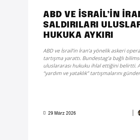
ABD VE İSRAİL’İN İRA
SALDIRILARI ULUSLA
HUKUKA AYKIRI
ABD ve İsrail’in İran’a yönelik askeri ope
tartışma yarattı. Bundestag’a bağlı bilims
uluslararası hukuku ihlal ettiğini belirtti.
“yardım ve yataklık” tartışmalarını günde
29 März 2026