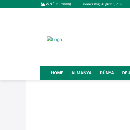
C
Donnerstag, August 6, 2026
27.9
Nürnberg
HOME
ALMANYA
DÜNYA
DE