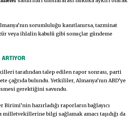
inmeier
saldırıları uluslararası hukuka aykırı olarak
lmanya’nın sorumluluğu kanıtlanırsa, tazminat
ür veya ihlalin kabulü gibi sonuçlar gündeme
R ARTIYOR
killeri tarafından talep edilen rapor sonrası, parti
ete çağrıda bulundu. Yetkililer, Almanya’nın ABD’ye
esmesi gerektiğini savundu.
r Birimi’nin hazırladığı raporların bağlayıcı
a milletvekillerine bilgi sağlamak amacı taşıdığı da