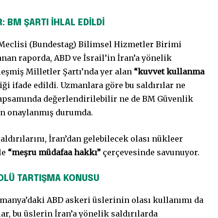
: BM ŞARTI İHLAL EDİLDİ
Meclisi (Bundestag) Bilimsel Hizmetler Birimi
anan raporda, ABD ve İsrail’in İran’a yönelik
leşmiş Milletler Şartı’nda yer alan
“kuvvet kullanma
tiği ifade edildi. Uzmanlara göre bu saldırılar ne
psamında değerlendirilebilir ne de BM Güvenlik
an onaylanmış durumda.
saldırılarını, İran’dan gelebilecek olası nükleer
le
“meşru müdafaa hakkı”
çerçevesinde savunuyor.
OLÜ TARTIŞMA KONUSU
manya’daki ABD askeri üslerinin olası kullanımı da
ar, bu üslerin İran’a yönelik saldırılarda