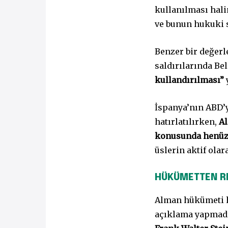
kullanılması hal
ve bunun hukuki s
Benzer bir değer
saldırılarında Be
kullandırılması”
İspanya’nın ABD’y
hatırlatılırken,
Al
konusunda henüz 
üslerin aktif ola
HÜKÜMETTEN R
Alman hükümeti he
açıklama yapmadı