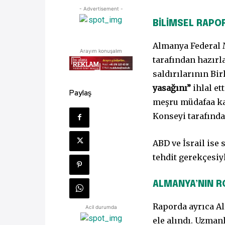
- Advertisement -
BİLİMSEL RAPOR
Almanya Federal 
Arayım konuşalım
tarafından hazırl
saldırılarının Bir
yasağını”
ihlal et
Paylaş
meşru müdafaa ka
Konseyi tarafınd
ABD ve İsrail ise 
tehdit gerekçesiy
ALMANYA’NIN R
Raporda ayrıca Al
Acil durumda
ele alındı. Uzmanl