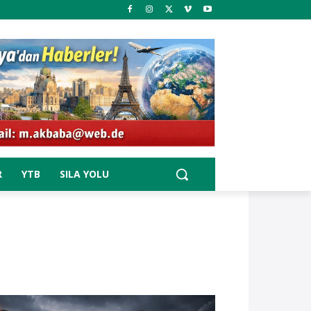
R
YTB
SILA YOLU