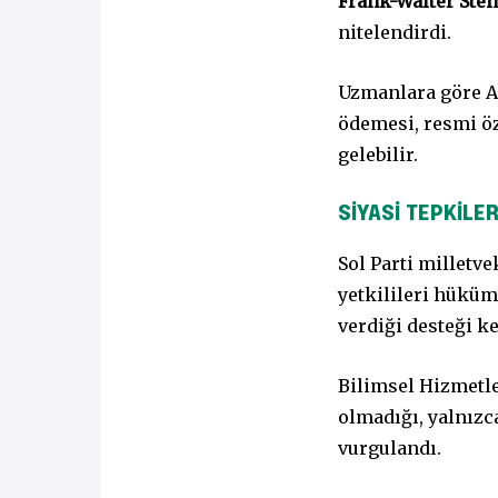
Frank-Walter Ste
nitelendirdi.
Uzmanlara göre A
ödemesi, resmi öz
gelebilir.
SİYASİ TEPKİLE
Sol Parti milletve
yetkilileri hüküm
verdiği desteği k
Bilimsel Hizmetle
olmadığı, yalnızc
vurgulandı.