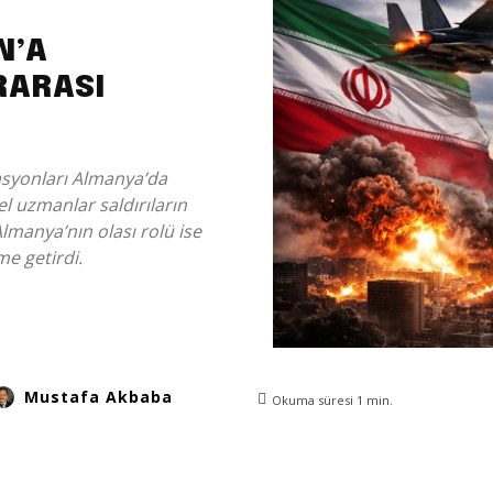
N’A
RARASI
rasyonları Almanya’da
el uzmanlar saldırıların
 Almanya’nın olası rolü ise
me getirdi.
Mustafa Akbaba
Okuma süresi
1
min.